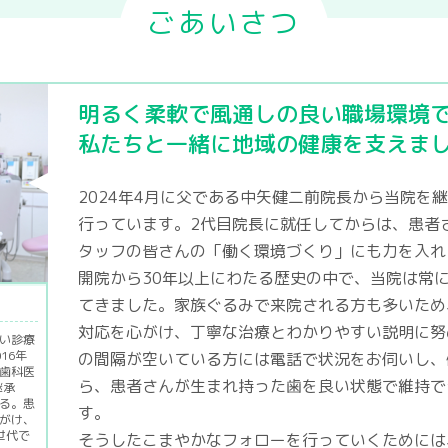
ごあいさつ
明るく柔軟で風通しの良い職場環境
私たちと一緒に地域の健康を支えま
2024年4月に父である中矢健二前院長から当院を
行っています。2代目院長に就任してからは、患者
タッフの皆さんの「働く環境づくり」にも力を入れ
開院から30年以上にわたる歴史の中で、当院は常
てきました。家族ぐるみで来院される方も多いため
対応を心がけ、丁寧な治療とわかりやすい説明に努
い診療
16年
の間隔が空いている方には電話で状況をお伺いし、
歯科医
ら、患者さんが生まれ持った歯を良い状態で維持で
継承
る。患
す。
がけ、
世代で
そうしたこまやかなフォローを行っていくためには