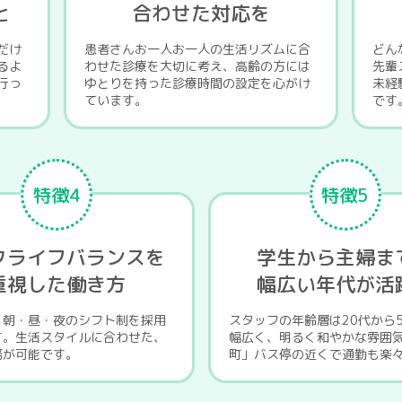
と
合わせた対応を
だけ
患者さんお一人お一人の生活リズムに合
どん
るよ
わせた診療を大切に考え、高齢の方には
先輩
行っ
ゆとりを持った診療時間の設定を心がけ
未経
ています。
です
特徴4
特徴5
クライフバランスを
学生から主婦ま
重視した働き方
幅広い年代が活
、朝・昼・夜のシフト制を採用
スタッフの年齢層は20代から
す。生活スタイルに合わせた、
幅広く、明るく和やかな雰囲
務が可能です。
町」バス停の近くで通勤も楽