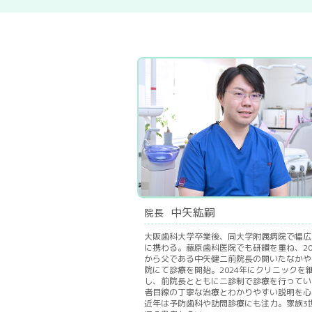
中矢紘嗣
院長
大阪歯科大学卒業後、同大学附属病院で幅広
に携わる。藤原歯科医院でも研鑽を重ね、20
から父である中矢健二前院長の開いたなかや
院にて診療を開始。2024年にクリニックを
し、前院長とともに二診制で診療を行ってい
者目線の丁寧な治療とわかりやすい説明を心
近年は予防歯科や訪問診療にも注力。家族3